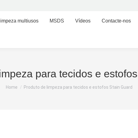
limpeza multiusos
MSDS
Vídeos
Contacte-nos
impeza para tecidos e estofo
You are here:
Home
Produto de limpeza para tecidos e estofos Stain Guard