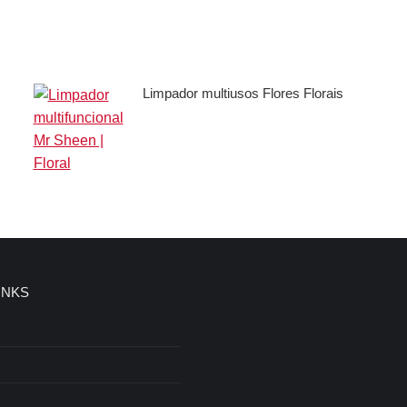
X
Facebook
Pinterest
LinkedIn
Limpador multiusos Flores Florais
INKS