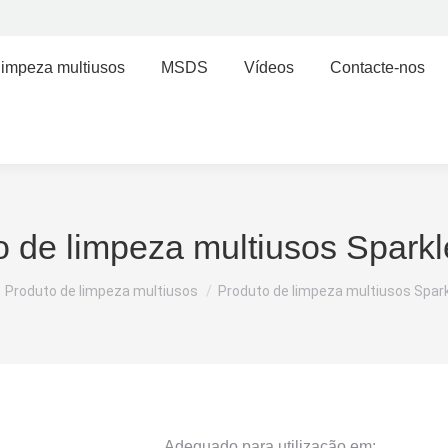
limpeza multiusos
MSDS
Vídeos
Contacte-nos
o de limpeza multiusos Sparkl
 here:
Produto de limpeza multiusos
Produto de limpeza multiusos Spark
Adequado para utilização em: