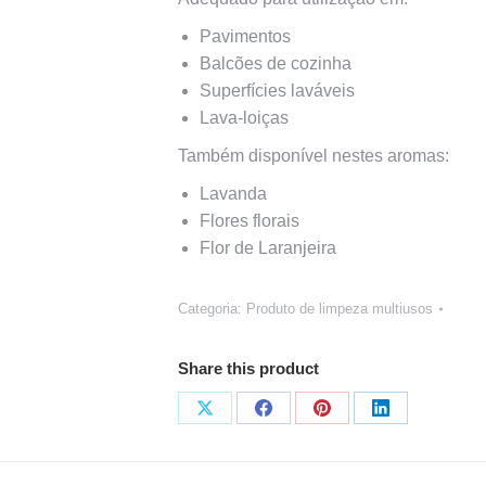
Pavimentos
Balcões de cozinha
Superfícies laváveis
Lava-loiças
Também disponível nestes aromas:
Lavanda
Flores florais
Flor de Laranjeira
Categoria:
Produto de limpeza multiusos
Share this product
Share
Share
Share
Share
on
on
on
on