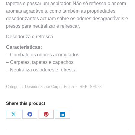
tapetes e passar um aspirador. Não só refresca o ar com
aromas agradáveis, como também as propriedades
desodorizantes actuam sobre os odores desagradáveis e
presos para neutralizar e refrescar.
Desodoriza e refresca
Características:
– Combate os odores acumulados
– Carpetes, tapetes e capachos
– Neutraliza os odores e refresca
Categoria:
Desodorizante Carpet Fresh
REF:
SH923
Share this product
Share
Share
Share
Share
on
on
on
on