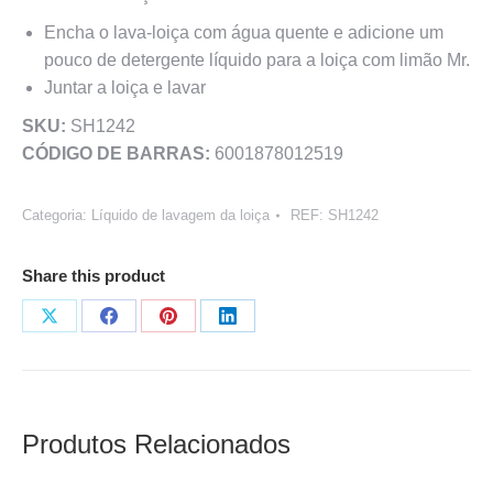
Encha o lava-loiça com água quente e adicione um
pouco de detergente líquido para a loiça com limão Mr.
Juntar a loiça e lavar
SKU:
SH1242
CÓDIGO DE BARRAS:
6001878012519
Categoria:
Líquido de lavagem da loiça
REF:
SH1242
Share this product
Share
Share
Share
Share
on
on
on
on
X
Facebook
Pinterest
LinkedIn
Produtos Relacionados