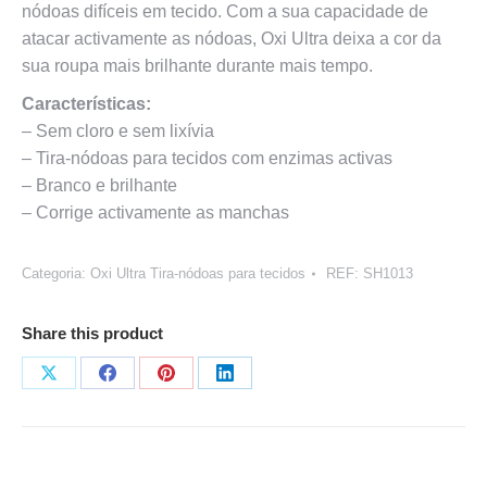
nódoas difíceis em tecido. Com a sua capacidade de
atacar activamente as nódoas, Oxi Ultra deixa a cor da
sua roupa mais brilhante durante mais tempo.
Características:
– Sem cloro e sem lixívia
– Tira-nódoas para tecidos com enzimas activas
– Branco e brilhante
– Corrige activamente as manchas
Categoria:
Oxi Ultra Tira-nódoas para tecidos
REF:
SH1013
Share this product
Share
Share
Share
Share
on
on
on
on
X
Facebook
Pinterest
LinkedIn